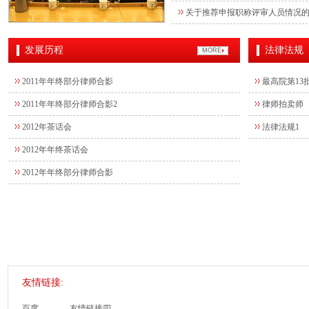
关于推荐申报职称评审人员情况
发展历程
法律法规
MORE
2011年年终部分律师合影
最高院第13批
2011年年终部分律师合影2
律师拍卖师
2012年茶话会
法律法规1
2012年年终茶话会
2012年年终部分律师合影
友情链接:
百度
友情链接四